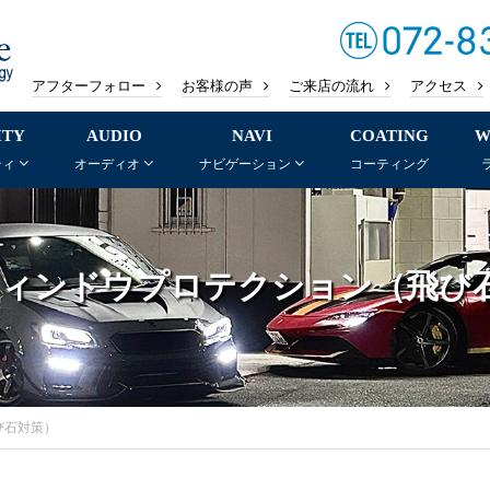
アフターフォロー
お客様の声
ご来店の流れ
アクセス
ITY
AUDIO
NAVI
COATING
W
ティ
オーディオ
ナビゲーション
コーティング
 ウィンドウプロテクション（飛び
び石対策）