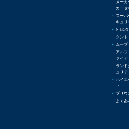
メーカ
カーセ
スーパ
キュリ
N-B
タント
ムーブ
アルフ
ァイア
ランド
ュリテ
ハイエ
ィ
プリウ
よくあ