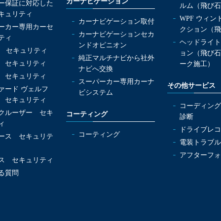
カーナビゲーション
ー保証に対応した
ルム（飛び石
キュリティ
WPF ウィ
カーナビゲーション取付
ーカー専用カーセ
クション（飛
カーナビゲーションセカ
ティ
ヘッドライト
ンドオピニオン
OX セキュリティ
ョン（飛び石
純正マルチナビから社外
 セキュリティ
ーク施工）
ナビへ交換
 セキュリティ
スーパーカー専用カーナ
その他サービス
ァード ヴェルフ
ビシステム
 セキュリティ
コーディング
クルーザー セキ
コーティング
診断
ィ
ドライブレコ
コーティング
ース セキュリテ
電装トラブル
アフターフォ
ス セキュリティ
る質問