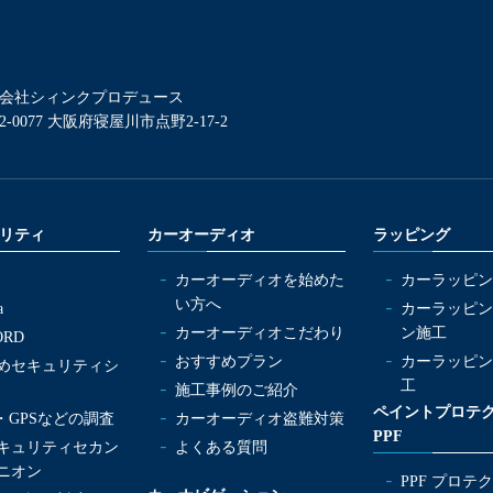
会社シィンクプロデュース
2-0077 大阪府寝屋川市点野2-17-2
リティ
カーオーディオ
ラッピング
カーオーディオを始めた
カーラッピン
い方へ
a
カーラッピン
カーオーディオこだわり
ン施工
ORD
おすすめプラン
カーラッピン
めセキュリティシ
工
施工事例のご紹介
ペイントプロテ
ag・GPSなどの調査
カーオーディオ盗難対策
PPF
キュリティセカン
よくある質問
ニオン
PPF プロテ