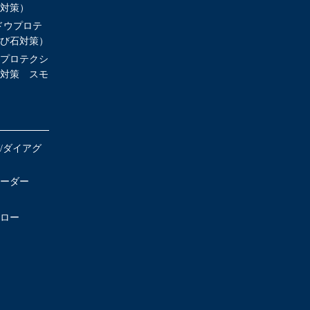
対策）
ンドウプロテ
び石対策）
プロテクシ
対策 スモ
/ダイアグ
ーダー
ロー