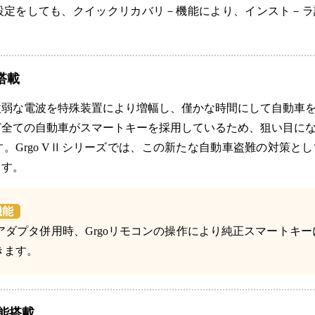
設定をしても、クイックリカバリ－機能により、インスト－ラ
搭載
微弱な電波を特殊装置により増幅し、僅かな時間にして自動車
ど全ての自動車がスマートキーを採用しているため、狙い目に
Grgo VⅡシリーズでは、この新たな自動車盗難の対策として
ます。
機能
スアダプタ併用時、Grgoリモコンの操作により純正スマートキー
きます。
能搭載