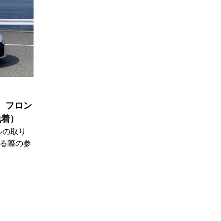
期 フロン
脱着）
ルの取り
れる際の参