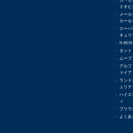
カーセ
ドオピ
メーカ
カーセ
スーパ
キュリ
N-B
タント
ムーブ
アルフ
ァイア
ランド
ュリテ
ハイエ
ィ
プリウ
よくあ