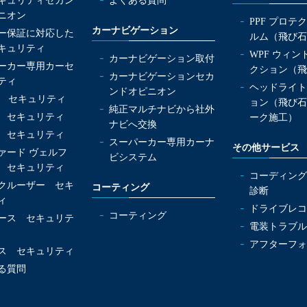
キュリティセカン
よくある質問
ニオン
PPF プロテ
カーナビゲーション
ー保証に対応した
ルム（飛び石
キュリティ
WPF ウィ
カーナビゲーション取付
ーカー専用カーセ
クション（飛
カーナビゲーションセカ
ティ
ヘッドライト
ンドオピニオン
OX セキュリティ
ョン（飛び石
純正マルチナビから社外
 セキュリティ
ーク施工）
ナビへ交換
 セキュリティ
スーパーカー専用カーナ
その他サービス
ァード ヴェルフ
ビシステム
 セキュリティ
コーディング
クルーザー セキ
コーティング
診断
ィ
ドライブレコ
コーティング
ース セキュリテ
電装トラブル
アフターフォ
ス セキュリティ
る質問