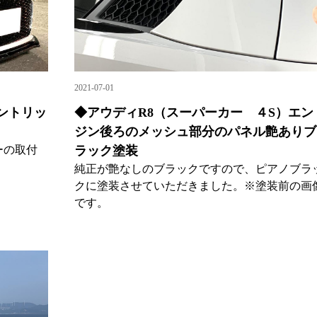
2021-07-01
ントリッ
◆アウディR8（スーパーカー ４S）エン
ジン後ろのメッシュ部分のパネル艶ありブ
ーの取付
ラック塗装
純正が艶なしのブラックですので、ピアノブラ
クに塗装させていただきました。※塗装前の画
です。