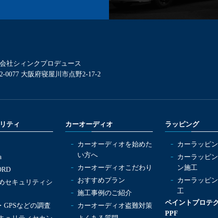
会社シィンクプロデュース
2-0077 大阪府寝屋川市点野2-17-2
リティ
カーオーディオ
ラッピング
カーオーディオを始めた
カーラッピン
い方へ
a
カーラッピン
カーオーディオこだわり
ン施工
ORD
おすすめプラン
カーラッピン
めセキュリティシ
工
施工事例のご紹介
ペイントプロテ
ag・GPSなどの調査
カーオーディオ盗難対策
PPF